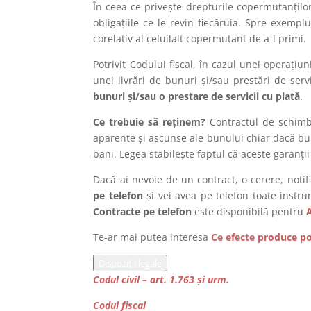
În ceea ce privește drepturile copermutanțilo
obligațiile ce le revin fiecăruia. Spre exem
corelativ al celuilalt copermutant de a-l primi.
Potrivit Codului fiscal, în cazul unei operațiu
unei livrări de bunuri și/sau prestări de serv
bunuri și/sau o prestare de servicii cu plată
.
Ce trebuie să reținem?
Contractul de schimb 
aparente și ascunse ale bunului chiar dacă bu
bani. Legea stabilește faptul că aceste garanții
Dacă ai nevoie de un contract, o cerere, notif
pe telefon
și vei avea pe telefon toate instr
Contracte pe telefon
este disponibilă pentru
Te-ar mai putea interesa
Ce efecte produce po
Dispoziții legale
Codul civil – art. 1.763 și urm.
Codul fiscal