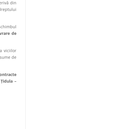
erivă din
dreptului
 schimbul
vrare de
 viciilor
r sume de
Contracte
a
Țidula –