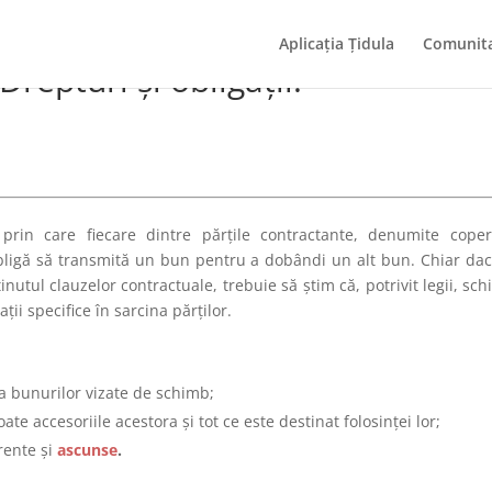
Aplicația Țidula
Comunita
repturi și obligații.
prin care fiecare dintre părțile contractante, denumite coper
bligă să transmită un bun pentru a dobândi un alt bun. Chiar dac
ținutul clauzelor contractuale, trebuie să știm că, potrivit legii, sc
ții specifice în sarcina părților.
a bunurilor vizate de schimb;
e accesoriile acestora și tot ce este destinat folosinței lor;
rente și
ascunse
.