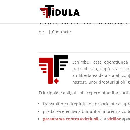
Contractul de schimb. D
de
|
|
Contracte
Schimbul este operațiunea 
transmit sau, după caz, se o
au libertatea de a stabili con
naștere unor drepturi și obliga
Principalele obligații ale copermutanților sunt:
transmiterea dreptului de proprietate asupr
predarea efectivă a bunurilor împreună cu toat
garantarea contra evicțiunii
și a
viciilor
apa