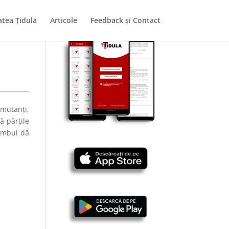
tea Țidula
Articole
Feedback și Contact
mutanți,
ă părțile
himbul dă