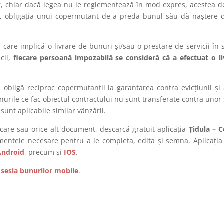
r, chiar dacă legea nu le reglementează în mod expres, acestea d
plu, obligația unui copermutant de a preda bunul său dă naștere 
ni care implică o livrare de bunuri și/sau o prestare de servicii în
icii,
fiecare persoană impozabilă se consideră că a efectuat o li
obligă reciproc copermutanții la garantarea contra evicțiunii și a
nurile ce fac obiectul contractului nu sunt transferate contra uno
 sunt aplicabile similar vânzării.
icare sau orice alt document, descarcă gratuit aplicația
Țidula – 
umentele necesare pentru a le completa, edita și semna. Aplicați
Android
, precum și
IOS
.
sesia bunurilor mobile
.