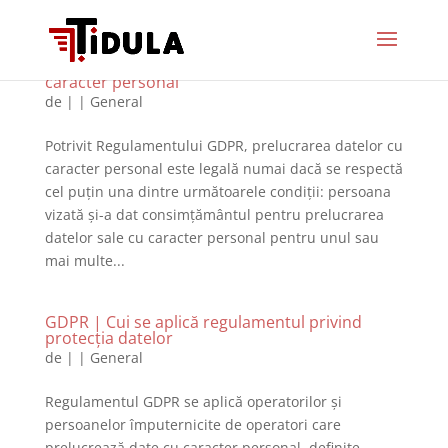
GDPR | Când este legală prelucrarea datelor cu
caracter personal
de
|
|
General
Potrivit Regulamentului GDPR, prelucrarea datelor cu
caracter personal este legală numai dacă se respectă
cel puțin una dintre următoarele condiții: persoana
vizată și-a dat consimțământul pentru prelucrarea
datelor sale cu caracter personal pentru unul sau
mai multe...
GDPR | Cui se aplică regulamentul privind
protecția datelor
de
|
|
General
Regulamentul GDPR se aplică operatorilor și
persoanelor împuternicite de operatori care
prelucrează date cu caracter personal, definite