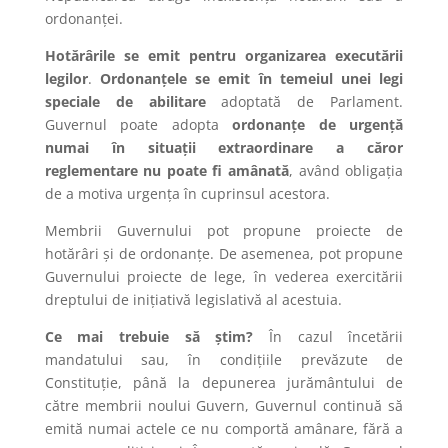
ordonanței.
Hotărârile se emit pentru organizarea executării
legilor
.
Ordonanțele se emit în temeiul unei legi
speciale de abilitare
adoptată de Parlament.
Guvernul poate adopta
ordonanțe de urgență
numai în situații extraordinare a căror
reglementare nu poate fi amânată
, având obligația
de a motiva urgența în cuprinsul acestora.
Membrii Guvernului pot propune proiecte de
hotărâri și de ordonanțe. De asemenea, pot propune
Guvernului proiecte de lege, în vederea exercitării
dreptului de inițiativă legislativă al acestuia.
Ce mai trebuie să știm?
În cazul încetării
mandatului sau, în condițiile prevăzute de
Constituție, până la depunerea jurământului de
către membrii noului Guvern, Guvernul continuă să
emită numai actele ce nu comportă amânare, fără a