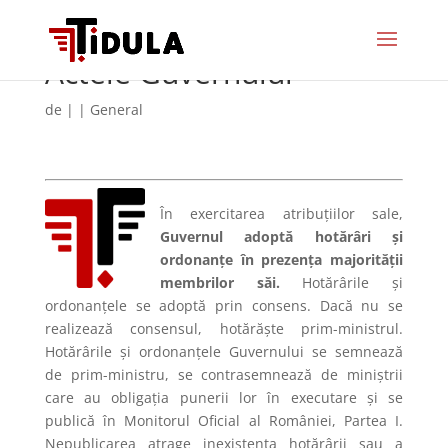
Actele Guvernului
de
|
|
General
În exercitarea atribuțiilor sale,
Guvernul adoptă hotărâri și
ordonanțe în prezența majorității
membrilor săi.
Hotărârile și
ordonanțele se adoptă prin consens. Dacă nu se
realizează consensul, hotărăște prim-ministrul.
Hotărârile și ordonanțele Guvernului se semnează
de prim-ministru, se contrasemnează de miniștrii
care au obligația punerii lor în executare și se
publică în Monitorul Oficial al României, Partea I.
Nepublicarea atrage inexistența hotărârii sau a